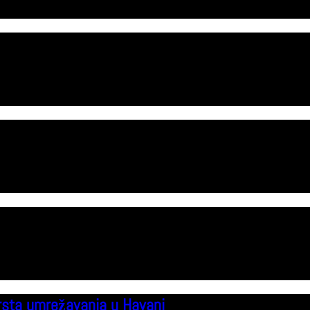
 vrsta umrežavanja u Havani