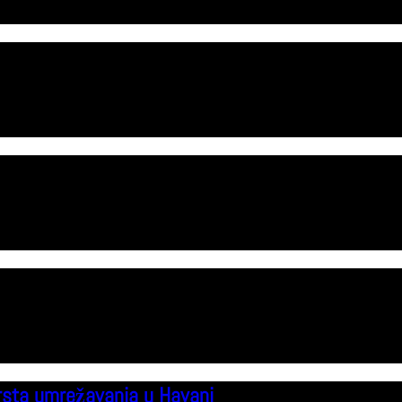
 vrsta umrežavanja u Havani