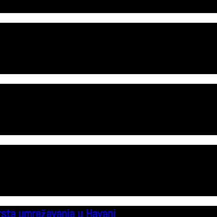
 vrsta umrežavanja u Havani