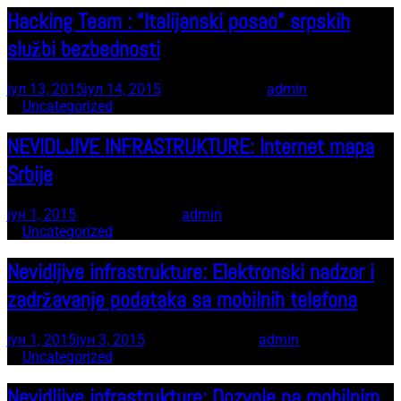
Hacking Team : “Italijanski posao” srpskih
službi bezbednosti
јул 13, 2015
јул 14, 2015
7 minute read
by
admin
In
Uncategorized
NEVIDLJIVE INFRASTRUKTURE: Internet mapa
Srbije
јун 1, 2015
7 minute read
by
admin
In
Uncategorized
Nevidljive infrastrukture: Elektronski nadzor i
zadržavanje podataka sa mobilnih telefona
јун 1, 2015
јун 3, 2015
11 minute read
by
admin
In
Uncategorized
Nevidljive infrastrukture: Dozvole na mobilnim