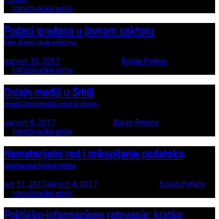
In
Istraživačke priče
Podaci građana u javnom sektoru
Kako država rukuje podacima
август 10, 2017
12 minute read
by
Bojan Perkov
In
Istraživačke priče
Onlajn mediji u Srbiji
Između biznis modela i etičkih izazova
август 8, 2017
9 minute read
by
Bojan Perkov
In
Istraživačke priče
Nematerijalni rad i prikupljanje podataka
Algoritamska Fejsbuk fabrika
јул 31, 2017
август 4, 2017
13 minute read
by
Bojan Perkov
In
Istraživačke priče
Političko-informaciono ratovanje: kratko