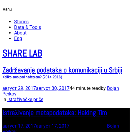
Menu
Stories
Data & Tools
About
Eng
SHARE LAB
Zadržavanje podataka o komunikaciji u Srbiji
Koliko smo pod nadzorom? (2014-2016)
август 29, 2017
август 30, 2017
44 minute read
by
Bojan
Perkov
In
Istraživačke priče
Istraživanje metapodataka: Haking Tim
август 17, 2017
август 17, 2017
20 minute read
by
Bojan
Perkov