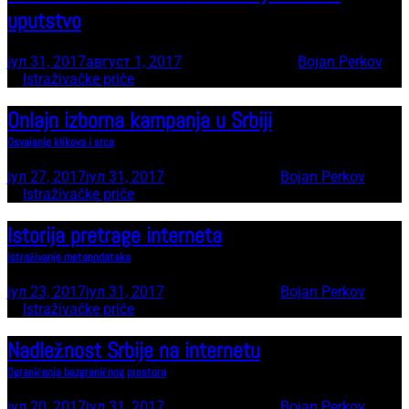
uputstvo
јул 31, 2017
август 1, 2017
41 minute read
by
Bojan Perkov
In
Istraživačke priče
Onlajn izborna kampanja u Srbiji
Osvajanje klikova i srca
јул 27, 2017
јул 31, 2017
25 minute read
by
Bojan Perkov
In
Istraživačke priče
Istorija pretrage interneta
Istraživanje metapodataka
јул 23, 2017
јул 31, 2017
21 minute read
by
Bojan Perkov
In
Istraživačke priče
Nadležnost Srbije na internetu
Ograničenja bezgraničnog prostora
јул 20, 2017
јул 31, 2017
14 minute read
by
Bojan Perkov