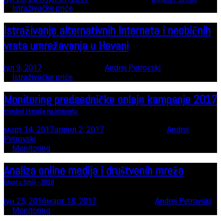
In
Istraživačke priče
Istraživanje alternativnih Interneta i neobičnih
vrsta umrežavanja u Havani
јул 9, 2017
18 minute read
by
Andrej Petrovski
In
Istraživačke priče
Monitoring predsedničke onlajn kampanje 2017
trendovi i tenzije na internetu
март 14, 2017
април 2, 2017
23 minute read
by
Andrej
Petrovski
In
Monitoring
Analiza online medija i društvenih mreža
Izbori u Srbiji - 2016
јун 25, 2016
март 18, 2017
1 minute read
by
Andrej Petrovski
In
Monitoring