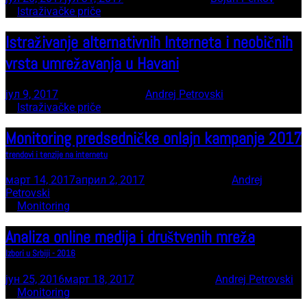
In
Istraživačke priče
Istraživanje alternativnih Interneta i neobičnih
vrsta umrežavanja u Havani
јул 9, 2017
18 minute read
by
Andrej Petrovski
In
Istraživačke priče
Monitoring predsedničke onlajn kampanje 2017
trendovi i tenzije na internetu
март 14, 2017
април 2, 2017
23 minute read
by
Andrej
Petrovski
In
Monitoring
Analiza online medija i društvenih mreža
Izbori u Srbiji - 2016
јун 25, 2016
март 18, 2017
1 minute read
by
Andrej Petrovski
In
Monitoring