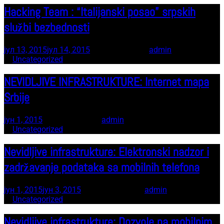
Hacking Team : “Italijanski posao” srpskih
službi bezbednosti
јул 13, 2015
јул 14, 2015
7 minute read
by
admin
In
Uncategorized
NEVIDLJIVE INFRASTRUKTURE: Internet mapa
Srbije
јун 1, 2015
7 minute read
by
admin
In
Uncategorized
Nevidljive infrastrukture: Elektronski nadzor i
zadržavanje podataka sa mobilnih telefona
јун 1, 2015
јун 3, 2015
11 minute read
by
admin
In
Uncategorized
Nevidljive infrastrukture: Dozvole na mobilnim