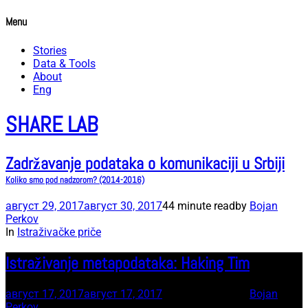
Menu
Stories
Data & Tools
About
Eng
SHARE LAB
Zadržavanje podataka o komunikaciji u Srbiji
Koliko smo pod nadzorom? (2014-2016)
август 29, 2017
август 30, 2017
44 minute read
by
Bojan
Perkov
In
Istraživačke priče
Istraživanje metapodataka: Haking Tim
август 17, 2017
август 17, 2017
20 minute read
by
Bojan
Perkov