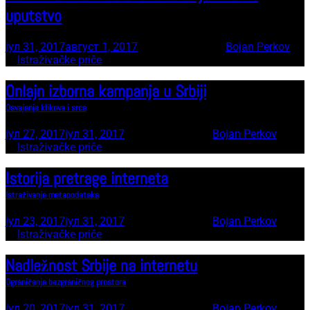
uputstvo
јул 31, 2017
август 1, 2017
41 minute read
by
Bojan Perkov
In
Istraživačke priče
Onlajn izborna kampanja u Srbiji
Osvajanje klikova i srca
јул 27, 2017
јул 31, 2017
25 minute read
by
Bojan Perkov
In
Istraživačke priče
Istorija pretrage interneta
Istraživanje metapodataka
јул 23, 2017
јул 31, 2017
21 minute read
by
Bojan Perkov
In
Istraživačke priče
Nadležnost Srbije na internetu
Ograničenja bezgraničnog prostora
јул 20, 2017
јул 31, 2017
14 minute read
by
Bojan Perkov