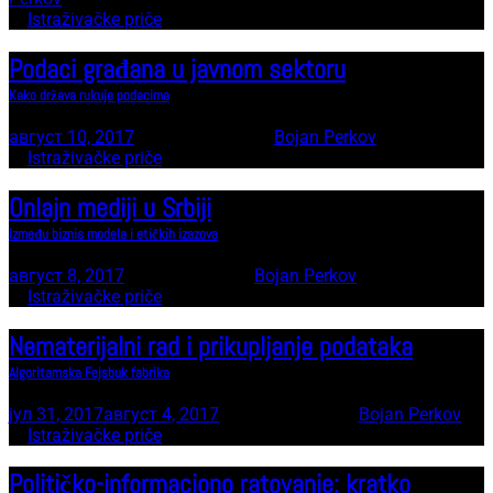
In
Istraživačke priče
Podaci građana u javnom sektoru
Kako država rukuje podacima
август 10, 2017
12 minute read
by
Bojan Perkov
In
Istraživačke priče
Onlajn mediji u Srbiji
Između biznis modela i etičkih izazova
август 8, 2017
9 minute read
by
Bojan Perkov
In
Istraživačke priče
Nematerijalni rad i prikupljanje podataka
Algoritamska Fejsbuk fabrika
јул 31, 2017
август 4, 2017
13 minute read
by
Bojan Perkov
In
Istraživačke priče
Političko-informaciono ratovanje: kratko