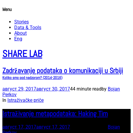
Menu
Stories
Data & Tools
About
Eng
SHARE LAB
Zadržavanje podataka o komunikaciji u Srbiji
Koliko smo pod nadzorom? (2014-2016)
август 29, 2017
август 30, 2017
44 minute read
by
Bojan
Perkov
In
Istraživačke priče
Istraživanje metapodataka: Haking Tim
август 17, 2017
август 17, 2017
20 minute read
by
Bojan
Perkov