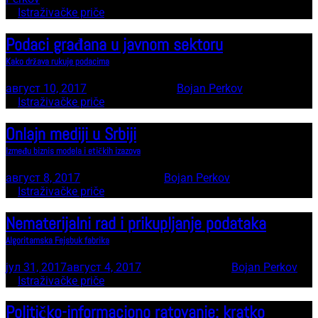
In
Istraživačke priče
Podaci građana u javnom sektoru
Kako država rukuje podacima
август 10, 2017
12 minute read
by
Bojan Perkov
In
Istraživačke priče
Onlajn mediji u Srbiji
Između biznis modela i etičkih izazova
август 8, 2017
9 minute read
by
Bojan Perkov
In
Istraživačke priče
Nematerijalni rad i prikupljanje podataka
Algoritamska Fejsbuk fabrika
јул 31, 2017
август 4, 2017
13 minute read
by
Bojan Perkov
In
Istraživačke priče
Političko-informaciono ratovanje: kratko