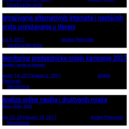
In
Istraživačke priče
Istraživanje alternativnih Interneta i neobičnih
vrsta umrežavanja u Havani
јул 9, 2017
18 minute read
by
Andrej Petrovski
In
Istraživačke priče
Monitoring predsedničke onlajn kampanje 2017
trendovi i tenzije na internetu
март 14, 2017
април 2, 2017
23 minute read
by
Andrej
Petrovski
In
Monitoring
Analiza online medija i društvenih mreža
Izbori u Srbiji - 2016
јун 25, 2016
март 18, 2017
1 minute read
by
Andrej Petrovski
In
Monitoring