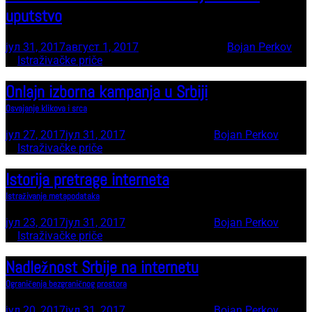
uputstvo
јул 31, 2017
август 1, 2017
41 minute read
by
Bojan Perkov
In
Istraživačke priče
Onlajn izborna kampanja u Srbiji
Osvajanje klikova i srca
јул 27, 2017
јул 31, 2017
25 minute read
by
Bojan Perkov
In
Istraživačke priče
Istorija pretrage interneta
Istraživanje metapodataka
јул 23, 2017
јул 31, 2017
21 minute read
by
Bojan Perkov
In
Istraživačke priče
Nadležnost Srbije na internetu
Ograničenja bezgraničnog prostora
јул 20, 2017
јул 31, 2017
14 minute read
by
Bojan Perkov