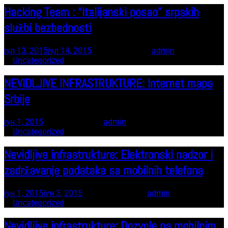
Hacking Team : “Italijanski posao” srpskih
službi bezbednosti
јул 13, 2015
јул 14, 2015
7 minute read
by
admin
In
Uncategorized
NEVIDLJIVE INFRASTRUKTURE: Internet mapa
Srbije
јун 1, 2015
7 minute read
by
admin
In
Uncategorized
Nevidljive infrastrukture: Elektronski nadzor i
zadržavanje podataka sa mobilnih telefona
јун 1, 2015
јун 3, 2015
11 minute read
by
admin
In
Uncategorized
Nevidljive infrastrukture: Dozvole na mobilnim